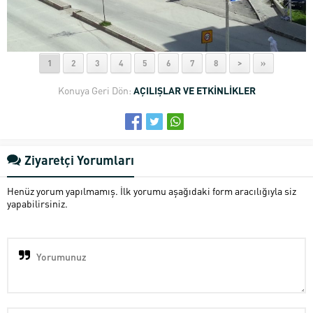
1
2
3
4
5
6
7
8
>
»
Konuya Geri Dön:
AÇILIŞLAR VE ETKİNLİKLER
Ziyaretçi Yorumları
Henüz yorum yapılmamış. İlk yorumu aşağıdaki form aracılığıyla siz
yapabilirsiniz.