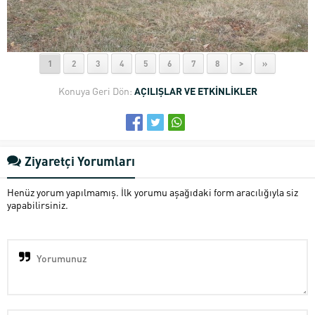
1
2
3
4
5
6
7
8
>
»
Konuya Geri Dön:
AÇILIŞLAR VE ETKİNLİKLER
Ziyaretçi Yorumları
Henüz yorum yapılmamış. İlk yorumu aşağıdaki form aracılığıyla siz
yapabilirsiniz.