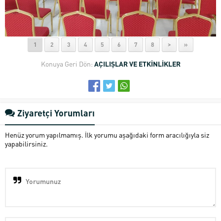
1
2
3
4
5
6
7
8
>
»
Konuya Geri Dön:
AÇILIŞLAR VE ETKİNLİKLER
Ziyaretçi Yorumları
Henüz yorum yapılmamış. İlk yorumu aşağıdaki form aracılığıyla siz
yapabilirsiniz.