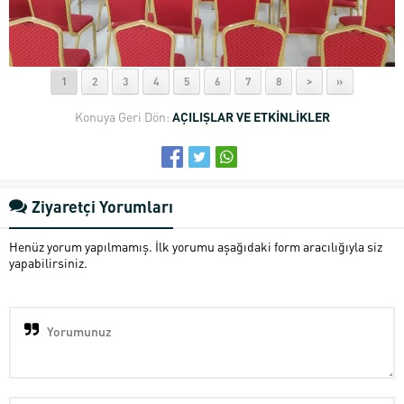
1
2
3
4
5
6
7
8
>
»
Konuya Geri Dön:
AÇILIŞLAR VE ETKİNLİKLER
Ziyaretçi Yorumları
Henüz yorum yapılmamış. İlk yorumu aşağıdaki form aracılığıyla siz
yapabilirsiniz.