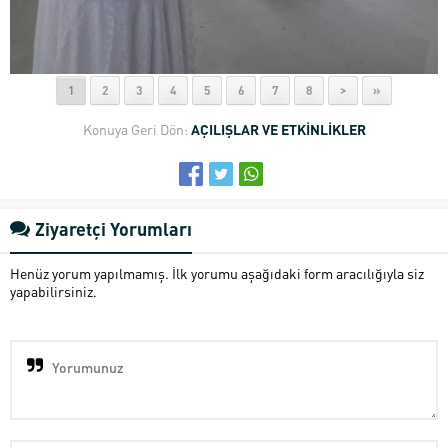
1
2
3
4
5
6
7
8
>
»
Konuya Geri Dön:
AÇILIŞLAR VE ETKİNLİKLER
Ziyaretçi Yorumları
Henüz yorum yapılmamış. İlk yorumu aşağıdaki form aracılığıyla siz
yapabilirsiniz.