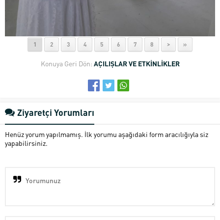
1
2
3
4
5
6
7
8
>
»
Konuya Geri Dön:
AÇILIŞLAR VE ETKİNLİKLER
Ziyaretçi Yorumları
Henüz yorum yapılmamış. İlk yorumu aşağıdaki form aracılığıyla siz
yapabilirsiniz.