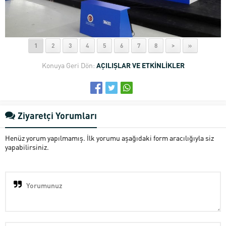
1
2
3
4
5
6
7
8
>
»
Konuya Geri Dön:
AÇILIŞLAR VE ETKİNLİKLER
Ziyaretçi Yorumları
Henüz yorum yapılmamış. İlk yorumu aşağıdaki form aracılığıyla siz
yapabilirsiniz.