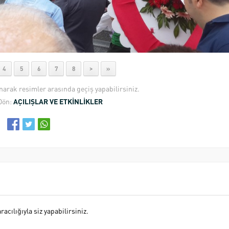
4
5
6
7
8
>
»
anarak resimler arasında geçiş yapabilirsiniz.
Dön:
AÇILIŞLAR VE ETKİNLİKLER
cılığıyla siz yapabilirsiniz.