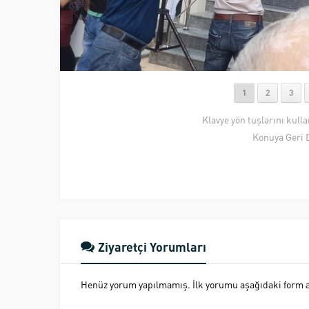
1
2
3
Klavye yön tuşlarını kull
Konuya Geri 
Ziyaretçi Yorumları
Henüz yorum yapılmamış. İlk yorumu aşağıdaki form ara