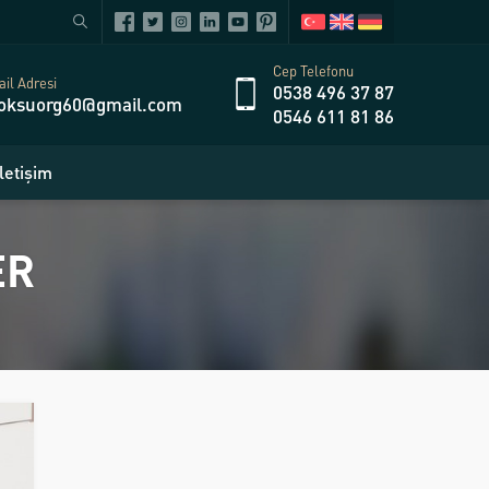
Cep Telefonu
il Adresi
0538 496 37 87
oksuorg60@gmail.com
0546 611 81 86
İletişim
ER