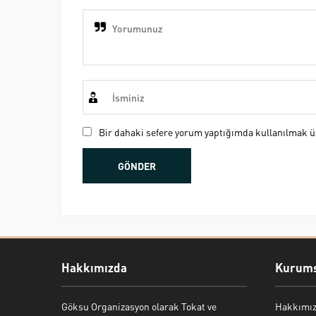
Bir dahaki sefere yorum yaptığımda kullanılmak üz
Hakkımızda
Kurums
Göksu Organizasyon olarak Tokat ve
Hakkımı
Bekir Kiper