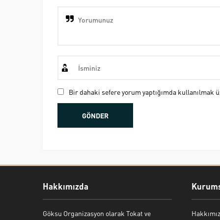
Bir dahaki sefere yorum yaptığımda kullanılmak üz
Hakkımızda
Kurums
Göksu Organizasyon olarak Tokat ve
Hakkımı
Bekir Kiper