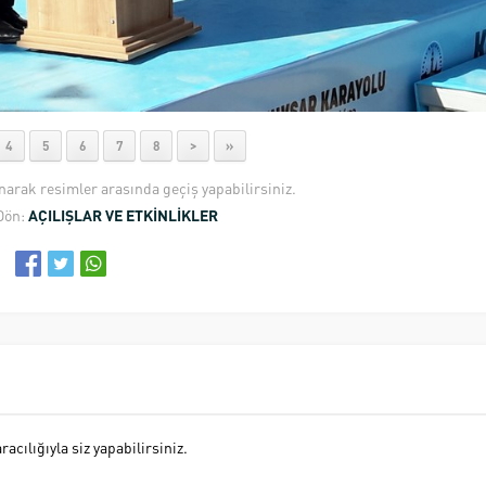
4
5
6
7
8
>
»
anarak resimler arasında geçiş yapabilirsiniz.
Dön:
AÇILIŞLAR VE ETKİNLİKLER
cılığıyla siz yapabilirsiniz.