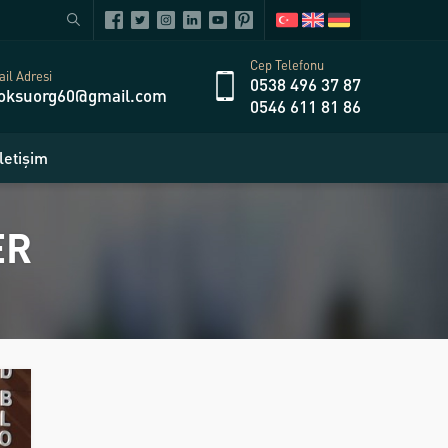
Cep Telefonu
il Adresi
0538 496 37 87
oksuorg60@gmail.com
0546 611 81 86
İletişim
ER