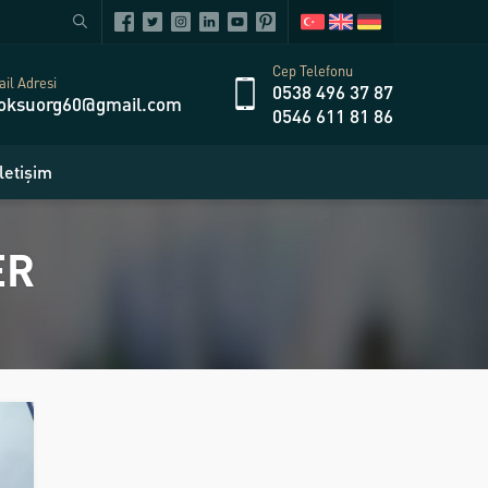
Cep Telefonu
il Adresi
0538 496 37 87
oksuorg60@gmail.com
0546 611 81 86
İletişim
ER