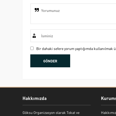
Bir dahaki sefere yorum yaptığımda kullanılmak üz
Hakkımızda
Kurums
Göksu Organizasyon olarak Tokat ve
Hakkımı
Bekir Kiper