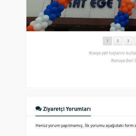
1
2
3
Klavye yön tuşlarını kull
Konuya Geri 
Ziyaretçi Yorumları
Henüz yorum yapılmamış. İlk yorumu aşağıdaki form ara