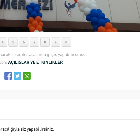
4
5
6
7
8
>
»
anarak resimler arasında geçiş yapabilirsiniz.
Dön:
AÇILIŞLAR VE ETKİNLİKLER
cılığıyla siz yapabilirsiniz.