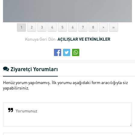
1
2
3
4
5
6
7
8
>
»
Konuya Geri Dön:
AÇILIŞLAR VE ETKİNLİKLER
Ziyaretçi Yorumları
Henüz yorum yapılmamış. İlk yorumu aşağıdaki form aracılığıyla siz
yapabilirsiniz.