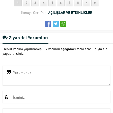
1
2
3
4
5
6
7
8
>
»
Konuya Geri Dön:
AÇILIŞLAR VE ETKİNLİKLER
Ziyaretçi Yorumları
Henüz yorum yapılmamış. İlk yorumu aşağıdaki form aracılığıyla siz
yapabilirsiniz.