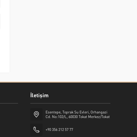
İletişim
Esentepe, Toprak Su Evleri, Orhangazi
Cd. No:102/L, 60030 Tokat Merkez/Tokat
+90 356 212 57 77