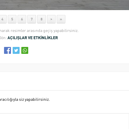
4
5
6
7
8
>
»
anarak resimler arasında geçiş yapabilirsiniz.
Dön:
AÇILIŞLAR VE ETKİNLİKLER
cılığıyla siz yapabilirsiniz.