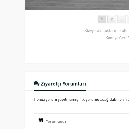
1
2
3
Klavye yön tuşlarını kull
Konuya Geri 
Ziyaretçi Yorumları
Henüz yorum yapılmamış. İlk yorumu aşağıdaki form ara