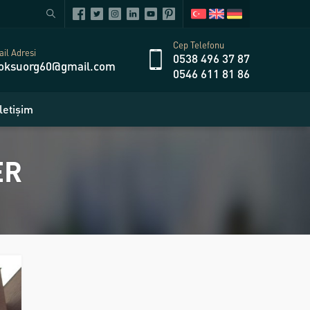
Cep Telefonu
il Adresi
0538 496 37 87
oksuorg60@gmail.com
0546 611 81 86
İletişim
ER