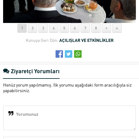
1
2
3
4
5
6
7
8
>
»
Konuya Geri Dön:
AÇILIŞLAR VE ETKİNLİKLER
Ziyaretçi Yorumları
Henüz yorum yapılmamış. İlk yorumu aşağıdaki form aracılığıyla siz
yapabilirsiniz.