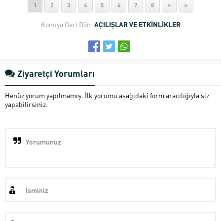
1
2
3
4
5
6
7
8
>
»
Konuya Geri Dön:
AÇILIŞLAR VE ETKİNLİKLER
Ziyaretçi Yorumları
Henüz yorum yapılmamış. İlk yorumu aşağıdaki form aracılığıyla siz
yapabilirsiniz.