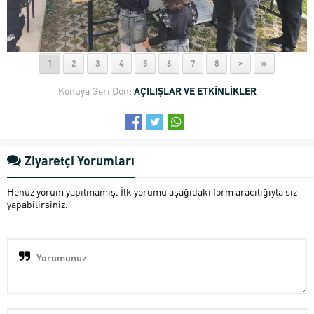
1
2
3
4
5
6
7
8
>
»
Konuya Geri Dön:
AÇILIŞLAR VE ETKİNLİKLER
Ziyaretçi Yorumları
Henüz yorum yapılmamış. İlk yorumu aşağıdaki form aracılığıyla siz
yapabilirsiniz.