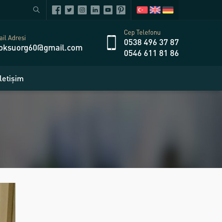
Cep Telefonu
il Adresi
0538 496 37 87
oksuorg60@gmail.com
0546 611 81 86
İletişim