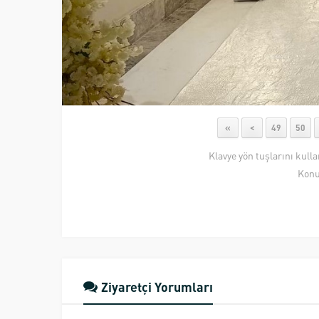
«
<
49
50
Klavye yön tuşlarını kull
Konu
Ziyaretçi Yorumları