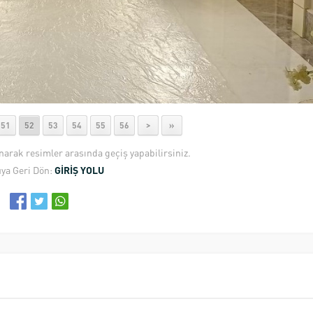
51
52
53
54
55
56
>
»
anarak resimler arasında geçiş yapabilirsiniz.
ya Geri Dön:
GİRİŞ YOLU