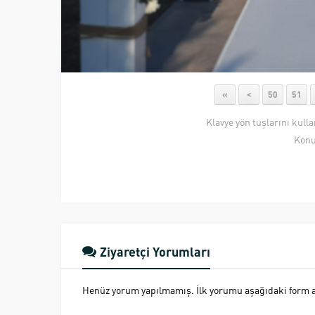
«
<
50
51
Klavye yön tuşlarını kull
Konu
Ziyaretçi Yorumları
Henüz yorum yapılmamış. İlk yorumu aşağıdaki form ara