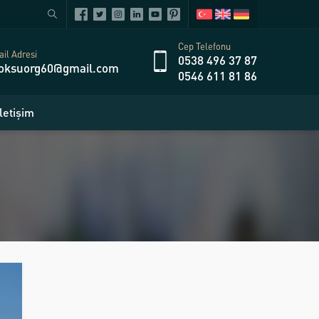
Cep Telefonu
il Adresi
0538 496 37 87
oksuorg60@gmail.com
0546 611 81 86
İletişim