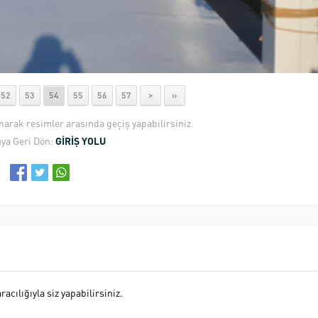
52
53
54
55
56
57
>
»
anarak resimler arasında geçiş yapabilirsiniz.
ya Geri Dön:
GİRİŞ YOLU
cılığıyla siz yapabilirsiniz.