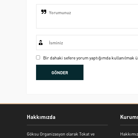
Bir dahaki sefere yorum yaptığımda kullanılmak üz
Hakkımızda
Kurums
Göksu Organizasyon olarak Tokat ve
Hakkımı
Bekir Kiper