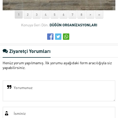
1
2
3
4
5
6
7
8
>
»
Konuya Geri Dön:
DÜĞÜN ORGANİZASYONLARI
Ziyaretçi Yorumları
Henüz yorum yapılmamış. İlk yorumu aşağıdaki form aracılığıyla siz
yapabilirsiniz.