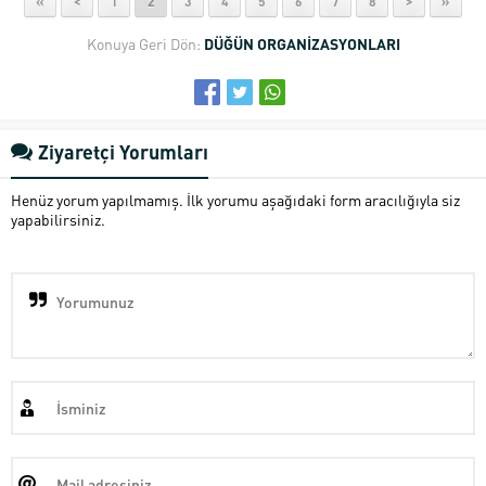
«
<
1
2
3
4
5
6
7
8
>
»
Konuya Geri Dön:
DÜĞÜN ORGANİZASYONLARI
Ziyaretçi Yorumları
Henüz yorum yapılmamış. İlk yorumu aşağıdaki form aracılığıyla siz
yapabilirsiniz.