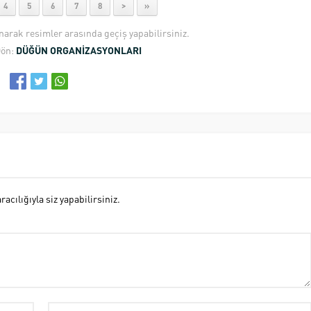
4
5
6
7
8
>
»
anarak resimler arasında geçiş yapabilirsiniz.
Dön:
DÜĞÜN ORGANİZASYONLARI
cılığıyla siz yapabilirsiniz.