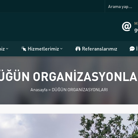
Ma
g
miz
Hizmetlerimiz
Referanslarımız
ÜĞÜN ORGANİZASYONLA
Anasayfa
»
DÜĞÜN ORGANİZASYONLARI