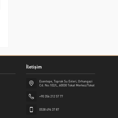
İletişim
Esentepe, Toprak Su Evleri, Orhangazi
Cd. No:102/L, 60030 Tokat Merkez/Tokat
+90 356 212 57 77
0538 496 37 87