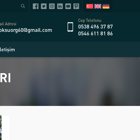
Cep Telefonu
il Adresi
0538 496 37 87
oksuorg60@gmail.com
0546 611 81 86
İletişim
RI