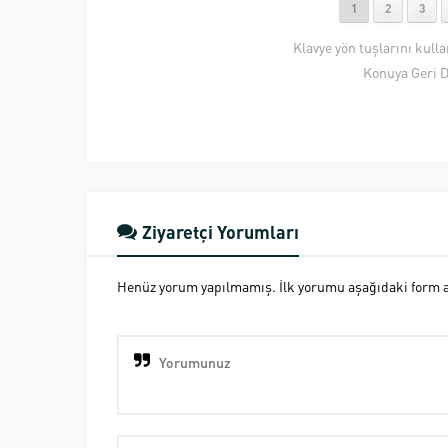
1
2
3
Klavye yön tuşlarını kull
Konuya Geri 
Ziyaretçi Yorumları
Henüz yorum yapılmamış. İlk yorumu aşağıdaki form ara