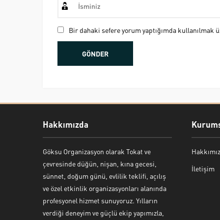
Bir dahaki sefere yorum yaptığımda kullanılmak üz
Hakkımızda
Kurums
Göksu Organizasyon olarak Tokat ve
Hakkımı
Bekir Kiper
çevresinde düğün, nişan, kına gecesi,
İletişim
sünnet, doğum günü, evlilik teklifi, açılış
ve özel etkinlik organizasyonları alanında
profesyonel hizmet sunuyoruz. Yılların
verdiği deneyim ve güçlü ekip yapımızla,
Cevap Yaz