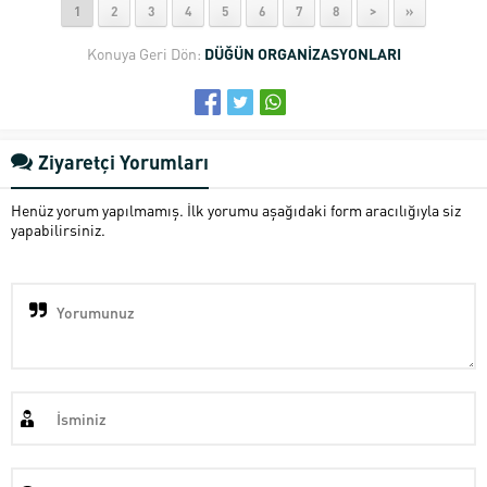
1
2
3
4
5
6
7
8
>
»
Konuya Geri Dön:
DÜĞÜN ORGANİZASYONLARI
Ziyaretçi Yorumları
Henüz yorum yapılmamış. İlk yorumu aşağıdaki form aracılığıyla siz
yapabilirsiniz.