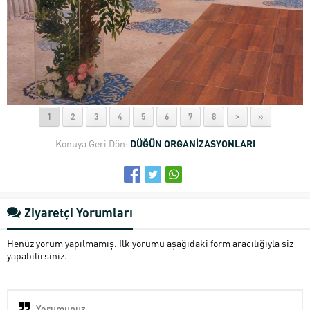
1
2
3
4
5
6
7
8
>
»
Konuya Geri Dön:
DÜĞÜN ORGANİZASYONLARI
Ziyaretçi Yorumları
Henüz yorum yapılmamış. İlk yorumu aşağıdaki form aracılığıyla siz
yapabilirsiniz.