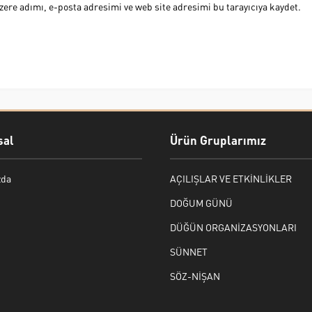
ere adımı, e-posta adresimi ve web site adresimi bu tarayıcıya kaydet.
al
Ürün Gruplarımız
zda
AÇILIŞLAR VE ETKİNLİKLER
DOĞUM GÜNÜ
DÜĞÜN ORGANİZASYONLARI
SÜNNET
SÖZ-NİŞAN