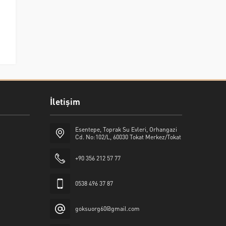
İletişim
Esentepe, Toprak Su Evleri, Orhangazi
Cd. No:102/L, 60030 Tokat Merkez/Tokat
+90 356 212 57 77
0538 496 37 87
goksuorg60@gmail.com