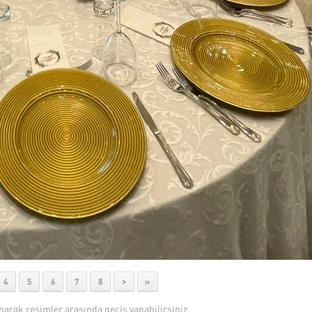
4
5
6
7
8
>
»
anarak resimler arasında geçiş yapabilirsiniz.