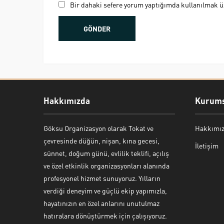
Bir dahaki sefere yorum yaptığımda kullanılmak üz
Hakkımızda
Kurums
Göksu Organizasyon olarak Tokat ve
Hakkımı
Bekir Kiper
çevresinde düğün, nişan, kına gecesi,
İletişim
sünnet, doğum günü, evlilik teklifi, açılış
ve özel etkinlik organizasyonları alanında
profesyonel hizmet sunuyoruz. Yılların
verdiği deneyim ve güçlü ekip yapımızla,
Cevap Yaz
hayatınızın en özel anlarını unutulmaz
hatıralara dönüştürmek için çalışıyoruz.