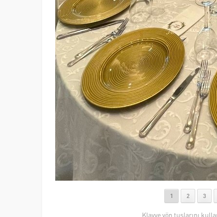
1
2
3
Klavye yön tuşlarını kull