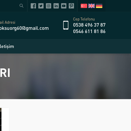
Cep Telefonu
il Adresi
0538 496 37 87
oksuorg60@gmail.com
0546 611 81 86
İletişim
RI