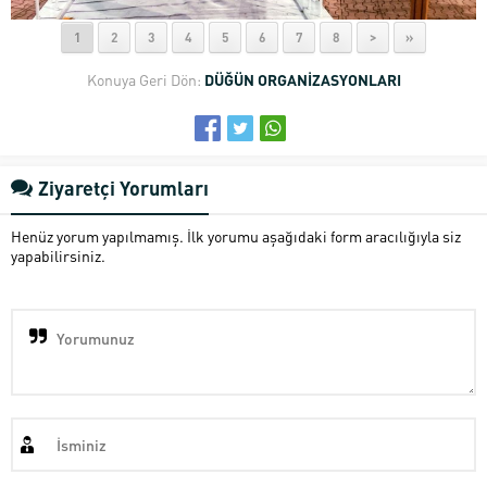
1
2
3
4
5
6
7
8
>
»
Konuya Geri Dön:
DÜĞÜN ORGANİZASYONLARI
Ziyaretçi Yorumları
Henüz yorum yapılmamış. İlk yorumu aşağıdaki form aracılığıyla siz
yapabilirsiniz.