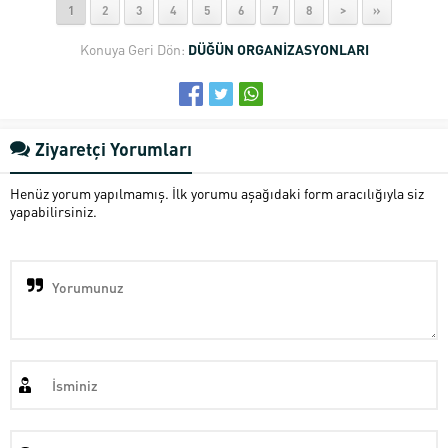
1
2
3
4
5
6
7
8
>
»
Konuya Geri Dön:
DÜĞÜN ORGANİZASYONLARI
Ziyaretçi Yorumları
Henüz yorum yapılmamış. İlk yorumu aşağıdaki form aracılığıyla siz
yapabilirsiniz.