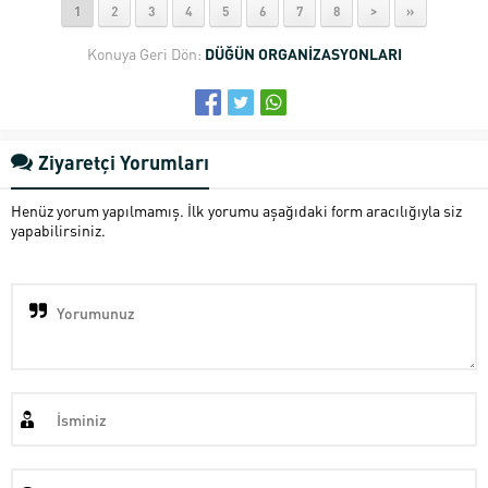
1
2
3
4
5
6
7
8
>
»
Konuya Geri Dön:
DÜĞÜN ORGANİZASYONLARI
Ziyaretçi Yorumları
Henüz yorum yapılmamış. İlk yorumu aşağıdaki form aracılığıyla siz
yapabilirsiniz.