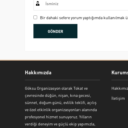
Bir dahaki sefere yorum yaptığımda kullanılmak üz
Hakkımızda
Kurums
Göksu Organizasyon olarak Tokat ve
Hakkımı
Bekir Kiper
çevresinde düğün, nişan, kına gecesi,
İletişim
sünnet, doğum günü, evlilik teklifi, açılış
ve özel etkinlik organizasyonları alanında
profesyonel hizmet sunuyoruz. Yılların
verdiği deneyim ve güçlü ekip yapımızla,
Cevap Yaz