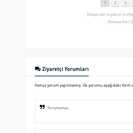
1
2
3
Klavye yön tuşlarını kull
Konuya Geri 
Ziyaretçi Yorumları
Henüz yorum yapılmamış. İlk yorumu aşağıdaki form ara