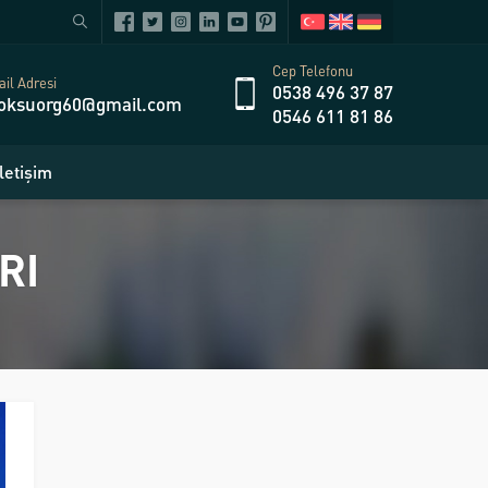
Cep Telefonu
il Adresi
0538 496 37 87
oksuorg60@gmail.com
0546 611 81 86
İletişim
RI