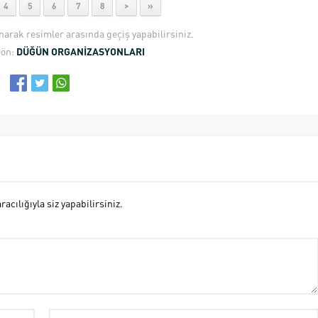
4
5
6
7
8
>
»
anarak resimler arasında geçiş yapabilirsiniz.
Dön:
DÜĞÜN ORGANİZASYONLARI
cılığıyla siz yapabilirsiniz.