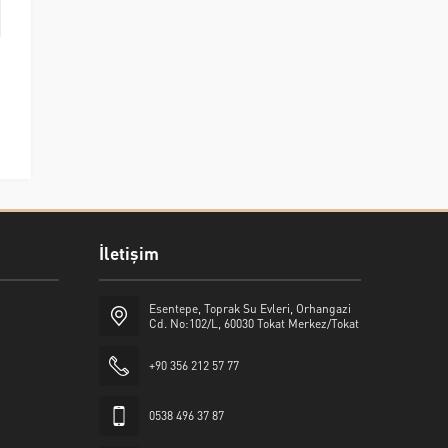
İletişim
Esentepe, Toprak Su Evleri, Orhangazi
Cd. No:102/L, 60030 Tokat Merkez/Tokat
+90 356 212 57 77
0538 496 37 87