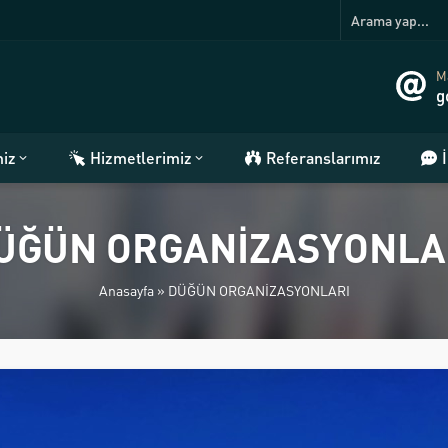
Ma
g
miz
Hizmetlerimiz
Referanslarımız
ÜĞÜN ORGANİZASYONLA
Anasayfa
»
DÜĞÜN ORGANİZASYONLARI