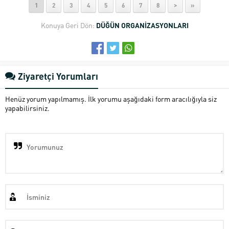
1
2
3
4
5
6
7
8
>
»
Konuya Geri Dön:
DÜĞÜN ORGANİZASYONLARI
Ziyaretçi Yorumları
Henüz yorum yapılmamış. İlk yorumu aşağıdaki form aracılığıyla siz
yapabilirsiniz.