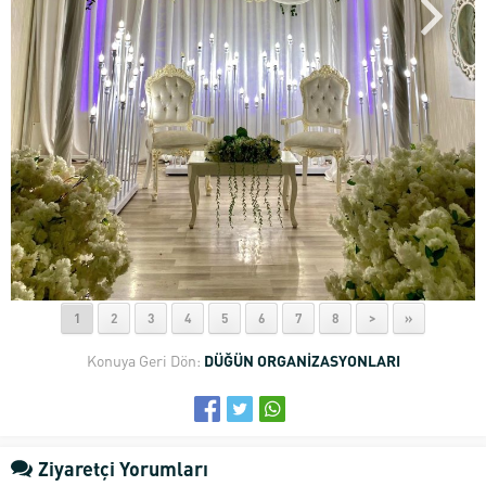
1
2
3
4
5
6
7
8
>
»
Konuya Geri Dön:
DÜĞÜN ORGANİZASYONLARI
Ziyaretçi Yorumları