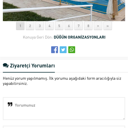
1
2
3
4
5
6
7
8
>
»
Konuya Geri Dön:
DÜĞÜN ORGANİZASYONLARI
Ziyaretçi Yorumları
Henüz yorum yapılmamış. İlk yorumu aşağıdaki form aracılığıyla siz
yapabilirsiniz.