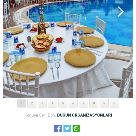
1
2
3
4
5
6
7
8
>
»
Konuya Geri Dön:
DÜĞÜN ORGANİZASYONLARI