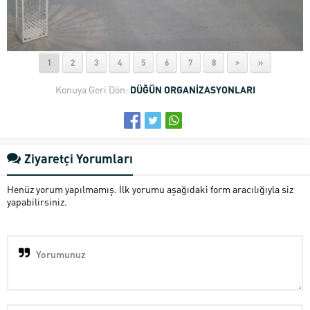
1
2
3
4
5
6
7
8
>
»
Konuya Geri Dön:
DÜĞÜN ORGANİZASYONLARI
Ziyaretçi Yorumları
Henüz yorum yapılmamış. İlk yorumu aşağıdaki form aracılığıyla siz
yapabilirsiniz.