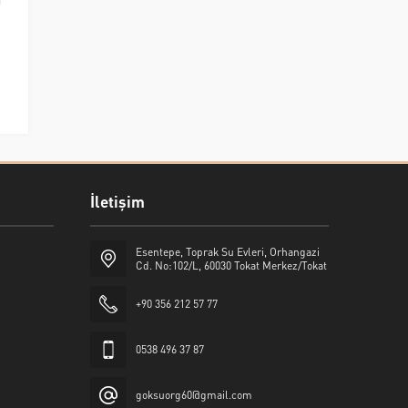
İletişim
Esentepe, Toprak Su Evleri, Orhangazi
Cd. No:102/L, 60030 Tokat Merkez/Tokat
+90 356 212 57 77
0538 496 37 87
goksuorg60@gmail.com