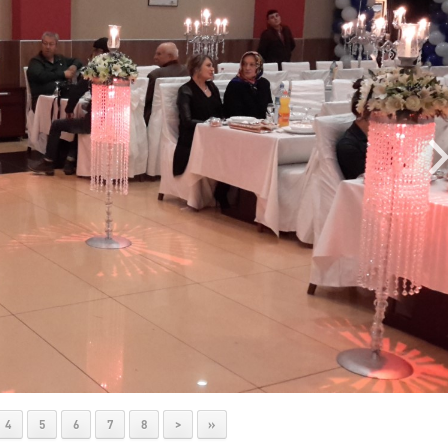
4
5
6
7
8
>
»