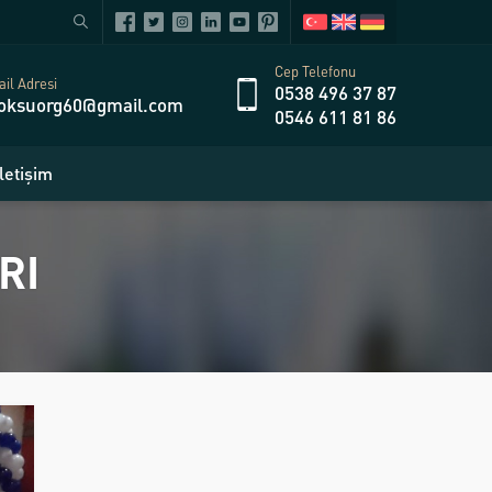
Cep Telefonu
il Adresi
0538 496 37 87
oksuorg60@gmail.com
0546 611 81 86
İletişim
RI