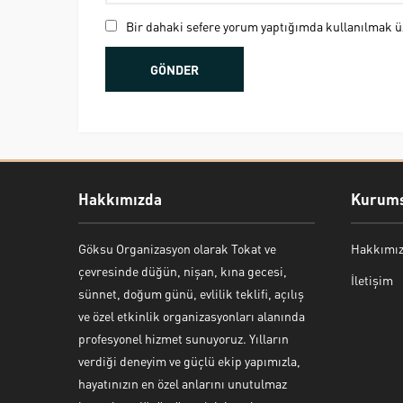
Bir dahaki sefere yorum yaptığımda kullanılmak üz
Hakkımızda
Kurums
Göksu Organizasyon olarak Tokat ve
Hakkımı
Bekir Kiper
çevresinde düğün, nişan, kına gecesi,
İletişim
sünnet, doğum günü, evlilik teklifi, açılış
ve özel etkinlik organizasyonları alanında
profesyonel hizmet sunuyoruz. Yılların
verdiği deneyim ve güçlü ekip yapımızla,
Cevap Yaz
hayatınızın en özel anlarını unutulmaz