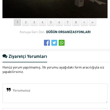
1
2
3
4
5
6
7
8
>
»
Konuya Geri Dön:
DÜĞÜN ORGANİZASYONLARI
Ziyaretçi Yorumları
Henüz yorum yapılmamış. İlk yorumu aşağıdaki form aracılığıyla siz
yapabilirsiniz.