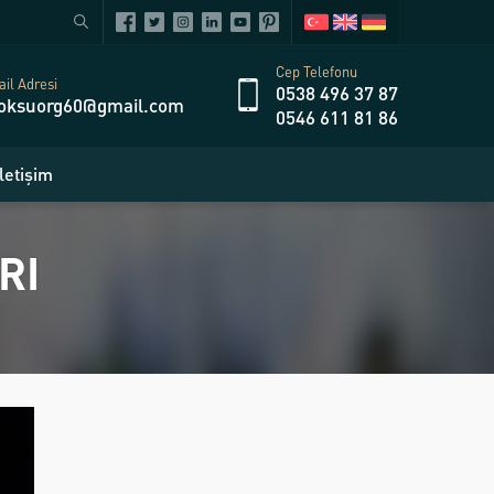
Cep Telefonu
il Adresi
0538 496 37 87
oksuorg60@gmail.com
0546 611 81 86
İletişim
RI