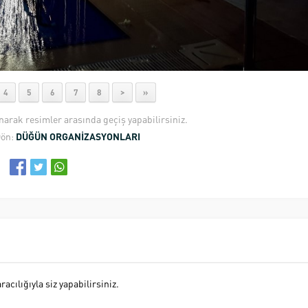
4
5
6
7
8
>
»
anarak resimler arasında geçiş yapabilirsiniz.
Dön:
DÜĞÜN ORGANİZASYONLARI
cılığıyla siz yapabilirsiniz.