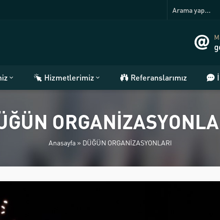
Ma
g
miz
Hizmetlerimiz
Referanslarımız
ÜĞÜN ORGANİZASYONLA
Anasayfa
»
DÜĞÜN ORGANİZASYONLARI