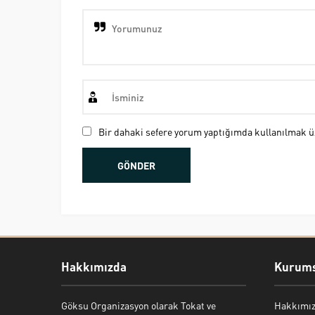
Bir dahaki sefere yorum yaptığımda kullanılmak üz
Hakkımızda
Kurums
Göksu Organizasyon olarak Tokat ve
Hakkımı
Bekir Kiper