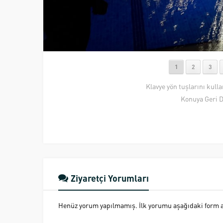
1
2
3
Klavye yön tuşlarını kull
Konuya Geri 
Ziyaretçi Yorumları
Henüz yorum yapılmamış. İlk yorumu aşağıdaki form ara