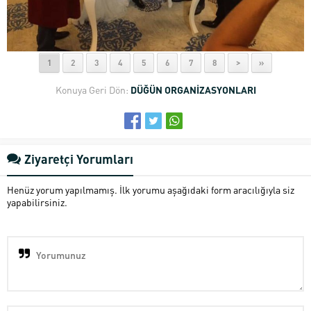
1
2
3
4
5
6
7
8
>
»
Konuya Geri Dön:
DÜĞÜN ORGANİZASYONLARI
Ziyaretçi Yorumları
Henüz yorum yapılmamış. İlk yorumu aşağıdaki form aracılığıyla siz
yapabilirsiniz.