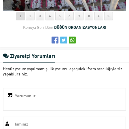
1
2
3
4
5
6
7
8
>
»
Konuya Geri Dön:
DÜĞÜN ORGANİZASYONLARI
Ziyaretçi Yorumları
Henüz yorum yapılmamış. İlk yorumu aşağıdaki form aracılığıyla siz
yapabilirsiniz.