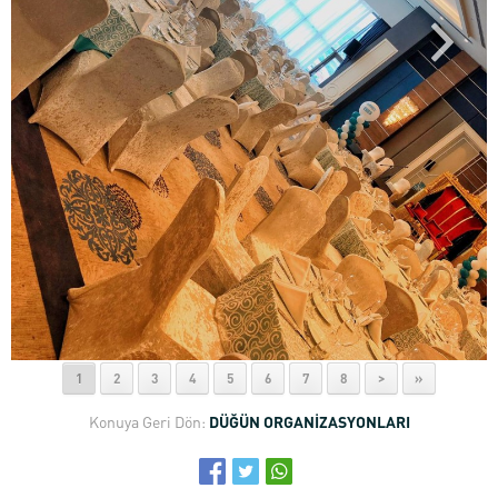
1
2
3
4
5
6
7
8
>
»
Konuya Geri Dön:
DÜĞÜN ORGANİZASYONLARI