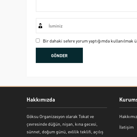
Bir dahaki sefere yorum yaptığımda kullanılmak üz
Hakkımızda
Kurums
Göksu Organizasyon olarak Tokat ve
Hakkımı
Bekir Kiper
çevresinde düğün, nişan, kına gecesi,
İletişim
sünnet, doğum günü, evlilik teklifi, açılış