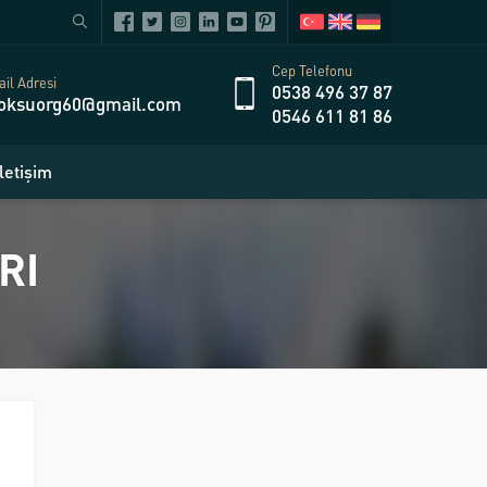
Cep Telefonu
il Adresi
0538 496 37 87
oksuorg60@gmail.com
0546 611 81 86
İletişim
RI