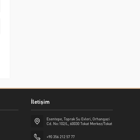
İletişim
Esentepe, Toprak Su Evleri, Orhangazi
Cd. No:102/L, 60030 Tokat Merkez/Tokat
+90 356 212 57 77