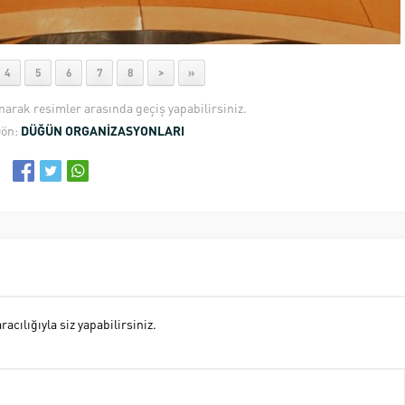
4
5
6
7
8
>
»
anarak resimler arasında geçiş yapabilirsiniz.
Dön:
DÜĞÜN ORGANİZASYONLARI
cılığıyla siz yapabilirsiniz.