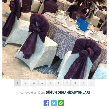
1
2
3
4
5
6
7
8
>
»
Konuya Geri Dön:
DÜĞÜN ORGANİZASYONLARI