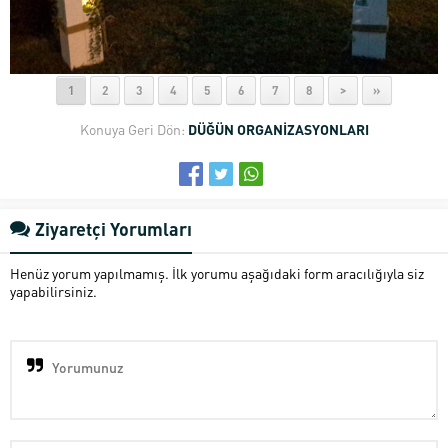
1
2
3
4
5
6
7
8
>
»
Konuya Geri Dön:
DÜĞÜN ORGANİZASYONLARI
Ziyaretçi Yorumları
Henüz yorum yapılmamış. İlk yorumu aşağıdaki form aracılığıyla siz
yapabilirsiniz.