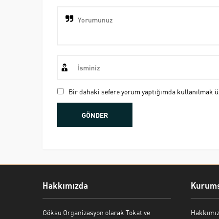
Bir dahaki sefere yorum yaptığımda kullanılmak üz
Hakkımızda
Kurums
Göksu Organizasyon olarak Tokat ve
Hakkımı
Bekir Kiper