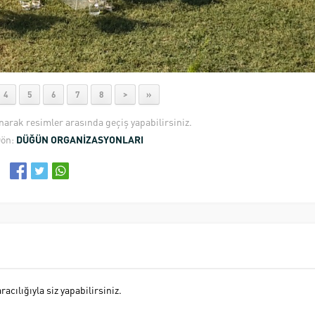
4
5
6
7
8
>
»
anarak resimler arasında geçiş yapabilirsiniz.
Dön:
DÜĞÜN ORGANİZASYONLARI
cılığıyla siz yapabilirsiniz.