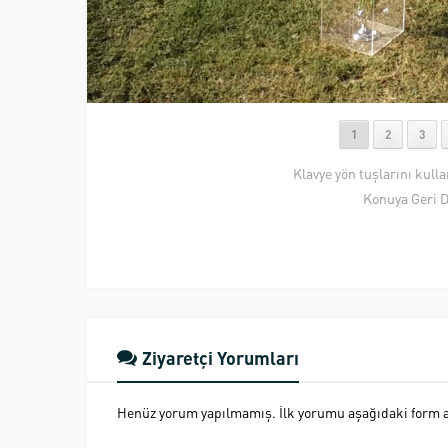
1
2
3
Klavye yön tuşlarını kull
Konuya Geri 
Ziyaretçi Yorumları
Henüz yorum yapılmamış. İlk yorumu aşağıdaki form ara