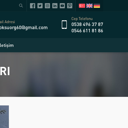
Cep Telefonu
il Adresi
0538 496 37 87
oksuorg60@gmail.com
0546 611 81 86
İletişim
RI