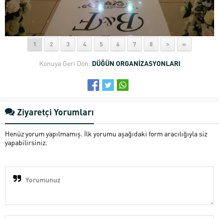
1
2
3
4
5
6
7
8
>
»
Konuya Geri Dön:
DÜĞÜN ORGANİZASYONLARI
Ziyaretçi Yorumları
Henüz yorum yapılmamış. İlk yorumu aşağıdaki form aracılığıyla siz
yapabilirsiniz.