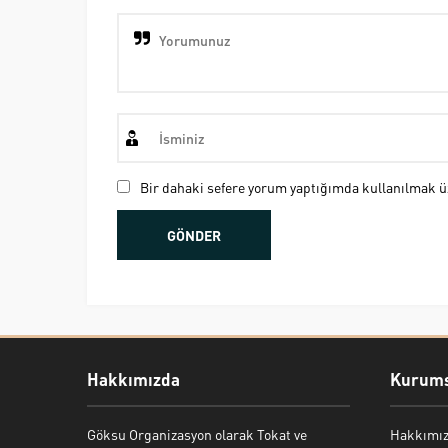
Bir dahaki sefere yorum yaptığımda kullanılmak üz
Hakkımızda
Kurums
Göksu Organizasyon olarak Tokat ve
Hakkımı
Bekir Kiper