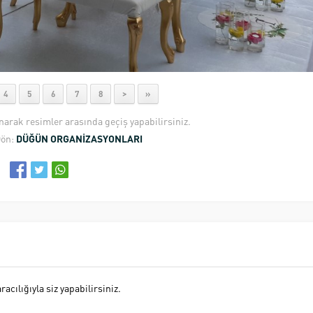
4
5
6
7
8
>
»
anarak resimler arasında geçiş yapabilirsiniz.
Dön:
DÜĞÜN ORGANİZASYONLARI
cılığıyla siz yapabilirsiniz.