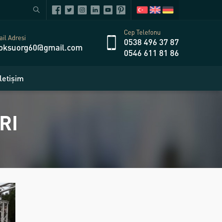
Cep Telefonu
il Adresi
0538 496 37 87
oksuorg60@gmail.com
0546 611 81 86
İletişim
RI