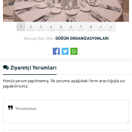
1
2
3
4
5
6
7
8
>
»
Konuya Geri Dön:
DÜĞÜN ORGANİZASYONLARI
Ziyaretçi Yorumları
Henüz yorum yapılmamış. İlk yorumu aşağıdaki form aracılığıyla siz
yapabilirsiniz.