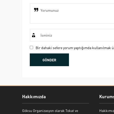
Bir dahaki sefere yorum yaptığımda kullanılmak üz
Hakkımızda
Kurums
Göksu Organizasyon olarak Tokat ve
Hakkımı
Bekir Kiper