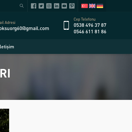
Cep Telefonu
il Adresi
0538 496 37 87
oksuorg60@gmail.com
0546 611 81 86
İletişim
RI