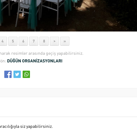
4
5
6
7
8
>
»
anarak resimler arasında geçiş yapabilirsiniz.
Dön:
DÜĞÜN ORGANİZASYONLARI
cılığıyla siz yapabilirsiniz.