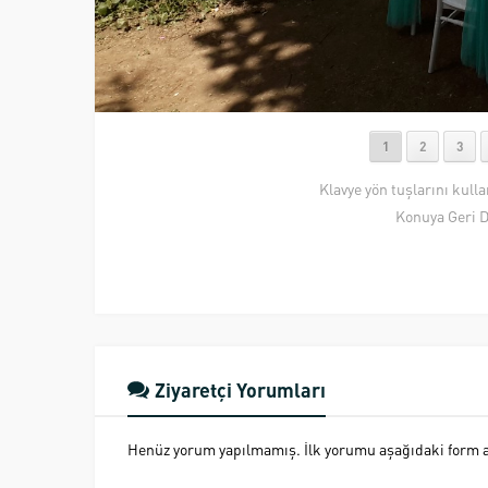
1
2
3
Klavye yön tuşlarını kull
Konuya Geri 
Ziyaretçi Yorumları
Henüz yorum yapılmamış. İlk yorumu aşağıdaki form ara