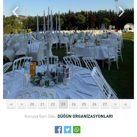
«
<
20
21
22
23
24
25
26
27
>
»
Konuya Geri Dön:
DÜĞÜN ORGANİZASYONLARI