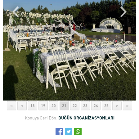
«
<
18
19
20
21
22
23
24
25
>
»
Konuya Geri Dön:
DÜĞÜN ORGANİZASYONLARI