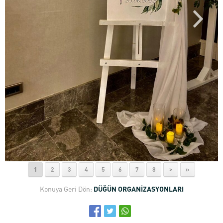
1
2
3
4
5
6
7
8
>
»
Konuya Geri Dön:
DÜĞÜN ORGANİZASYONLARI